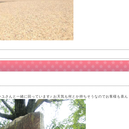
ァミーユさんと一緒に回っています♪ お天気も何とか持ちそうなのでお客様も喜ん