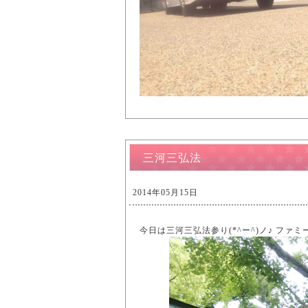
三河三弘法
2014年05月15日
今日は三河三弘法参り(*^ー^)ノ♪ フ