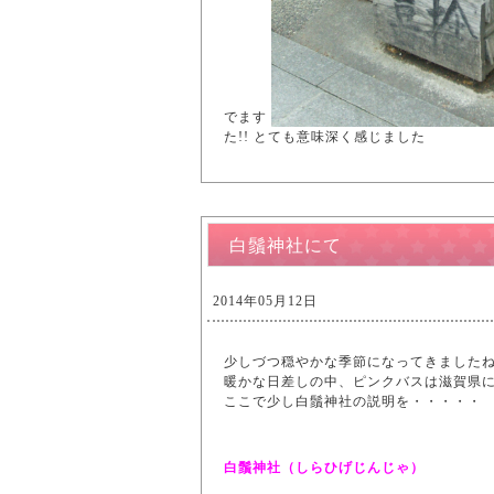
でます
た!! とても意味深く感じました
白鬚神社にて
2014年05月12日
少しづつ穏やかな季節になってきましたね!
暖かな日差しの中、ピンクバスは滋賀県
ここで少し白鬚神社の説明を・・・・・
白鬚神社（しらひげじんじゃ）