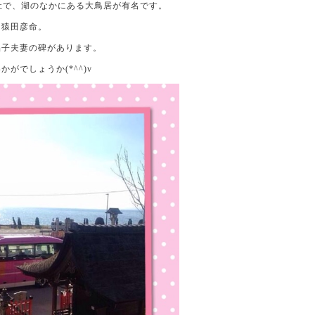
神社で、湖のなかにある大鳥居が有名です。
は猿田彦命。
晶子夫妻の碑があります。
がでしょうか(*^^)v