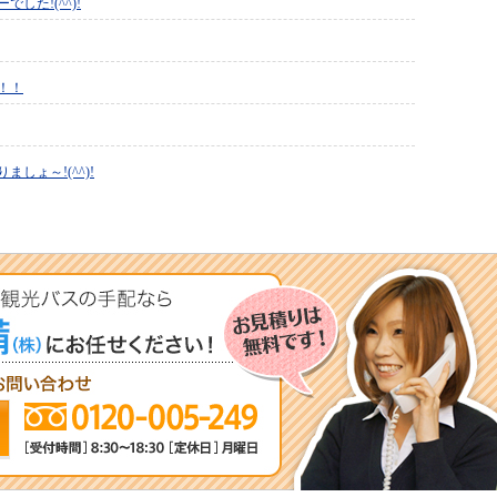
した!(^^)!
！！
しょ～!(^^)!